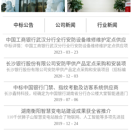
中标公告
公司新闻
行业新闻
中国工商银行武汉分行全行安防设备维修维护定点供应
项目
中标详情：中国工商银行武汉分行全行安防设备维修维护定点供应项
2023
-
03
-
23
目（项目编号：HBZTH-FW-2022-106），于2023年2月3日以公开招
标的方式进行了开标及评标工作。经评审小组评定，采购人确认，确
长沙银行股份有限公司安防甲供产品定点采购和安装项
定贵单位为本项目2包的入围供应商。中标产品：防护舱
目——中标公告
长沙银行股份有限公司安防甲供产品定点采购和安装项目（招标编
2020
-
12
-
03
号：0646-204HNGL500）评标工作已经结束，经评标委员会认真评
定，评标结果以上网公示，确定长沙鑫特科技有限公司为该项目包一
中标中国银行门禁、指纹考勤及访客系统供应商
的中标人。包一采购内容为：1、甲级木质防火门；2、防尾随联动互
长沙鑫特科技，经确定为中国银行湖南省分行办公楼大堂智能通道门
锁安全门；3、自助银行安全防护门；4、甲级防盗安全门（优质
2019
-
07
-
06
禁、指纹考勤、访客系统采购项目供应商。门禁指纹考勤系统
钢）；5、钢化玻璃自动感应门、防砸玻璃自动感应，和电机；6、银
湖南衡阳智慧变电站建设成果获全省推介
行专用防盗卷帘门（含电机、控...
110千伏狮子山智慧变电站融合了物联网、人工智能等多项先进技
2019
-
12
-
24
术，是设备侧电力物联网建设在专业领域的最佳实践。”近日，国网
湖南省电力有限公司在衡阳召开基于泛在电力物联网智慧变电站建设