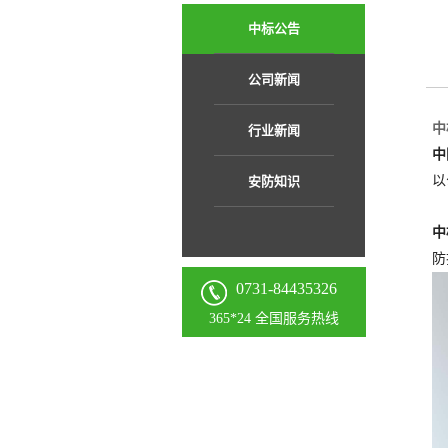
中标公告
公司新闻
中
行业新闻
中
以
安防知识
中
防
0731-84435326
365*24 全国服务热线