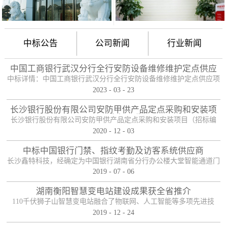
中标公告
公司新闻
行业新闻
中国工商银行武汉分行全行安防设备维修维护定点供应
项目
中标详情：中国工商银行武汉分行全行安防设备维修维护定点供应项
2023
-
03
-
23
目（项目编号：HBZTH-FW-2022-106），于2023年2月3日以公开招
标的方式进行了开标及评标工作。经评审小组评定，采购人确认，确
长沙银行股份有限公司安防甲供产品定点采购和安装项
定贵单位为本项目2包的入围供应商。中标产品：防护舱
目——中标公告
长沙银行股份有限公司安防甲供产品定点采购和安装项目（招标编
2020
-
12
-
03
号：0646-204HNGL500）评标工作已经结束，经评标委员会认真评
定，评标结果以上网公示，确定长沙鑫特科技有限公司为该项目包一
中标中国银行门禁、指纹考勤及访客系统供应商
的中标人。包一采购内容为：1、甲级木质防火门；2、防尾随联动互
长沙鑫特科技，经确定为中国银行湖南省分行办公楼大堂智能通道门
锁安全门；3、自助银行安全防护门；4、甲级防盗安全门（优质
2019
-
07
-
06
禁、指纹考勤、访客系统采购项目供应商。门禁指纹考勤系统
钢）；5、钢化玻璃自动感应门、防砸玻璃自动感应，和电机；6、银
湖南衡阳智慧变电站建设成果获全省推介
行专用防盗卷帘门（含电机、控...
110千伏狮子山智慧变电站融合了物联网、人工智能等多项先进技
2019
-
12
-
24
术，是设备侧电力物联网建设在专业领域的最佳实践。”近日，国网
湖南省电力有限公司在衡阳召开基于泛在电力物联网智慧变电站建设