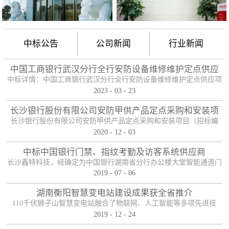
中标公告
公司新闻
行业新闻
中国工商银行武汉分行全行安防设备维修维护定点供应
项目
中标详情：中国工商银行武汉分行全行安防设备维修维护定点供应项
2023
-
03
-
23
目（项目编号：HBZTH-FW-2022-106），于2023年2月3日以公开招
标的方式进行了开标及评标工作。经评审小组评定，采购人确认，确
长沙银行股份有限公司安防甲供产品定点采购和安装项
定贵单位为本项目2包的入围供应商。中标产品：防护舱
目——中标公告
长沙银行股份有限公司安防甲供产品定点采购和安装项目（招标编
2020
-
12
-
03
号：0646-204HNGL500）评标工作已经结束，经评标委员会认真评
定，评标结果以上网公示，确定长沙鑫特科技有限公司为该项目包一
中标中国银行门禁、指纹考勤及访客系统供应商
的中标人。包一采购内容为：1、甲级木质防火门；2、防尾随联动互
长沙鑫特科技，经确定为中国银行湖南省分行办公楼大堂智能通道门
锁安全门；3、自助银行安全防护门；4、甲级防盗安全门（优质
2019
-
07
-
06
禁、指纹考勤、访客系统采购项目供应商。门禁指纹考勤系统
钢）；5、钢化玻璃自动感应门、防砸玻璃自动感应，和电机；6、银
湖南衡阳智慧变电站建设成果获全省推介
行专用防盗卷帘门（含电机、控...
110千伏狮子山智慧变电站融合了物联网、人工智能等多项先进技
2019
-
12
-
24
术，是设备侧电力物联网建设在专业领域的最佳实践。”近日，国网
湖南省电力有限公司在衡阳召开基于泛在电力物联网智慧变电站建设