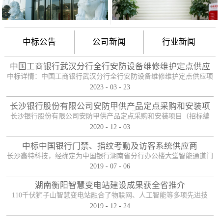
中标公告
公司新闻
行业新闻
中国工商银行武汉分行全行安防设备维修维护定点供应
项目
中标详情：中国工商银行武汉分行全行安防设备维修维护定点供应项
2023
-
03
-
23
目（项目编号：HBZTH-FW-2022-106），于2023年2月3日以公开招
标的方式进行了开标及评标工作。经评审小组评定，采购人确认，确
长沙银行股份有限公司安防甲供产品定点采购和安装项
定贵单位为本项目2包的入围供应商。中标产品：防护舱
目——中标公告
长沙银行股份有限公司安防甲供产品定点采购和安装项目（招标编
2020
-
12
-
03
号：0646-204HNGL500）评标工作已经结束，经评标委员会认真评
定，评标结果以上网公示，确定长沙鑫特科技有限公司为该项目包一
中标中国银行门禁、指纹考勤及访客系统供应商
的中标人。包一采购内容为：1、甲级木质防火门；2、防尾随联动互
长沙鑫特科技，经确定为中国银行湖南省分行办公楼大堂智能通道门
锁安全门；3、自助银行安全防护门；4、甲级防盗安全门（优质
2019
-
07
-
06
禁、指纹考勤、访客系统采购项目供应商。门禁指纹考勤系统
钢）；5、钢化玻璃自动感应门、防砸玻璃自动感应，和电机；6、银
湖南衡阳智慧变电站建设成果获全省推介
行专用防盗卷帘门（含电机、控...
110千伏狮子山智慧变电站融合了物联网、人工智能等多项先进技
2019
-
12
-
24
术，是设备侧电力物联网建设在专业领域的最佳实践。”近日，国网
湖南省电力有限公司在衡阳召开基于泛在电力物联网智慧变电站建设