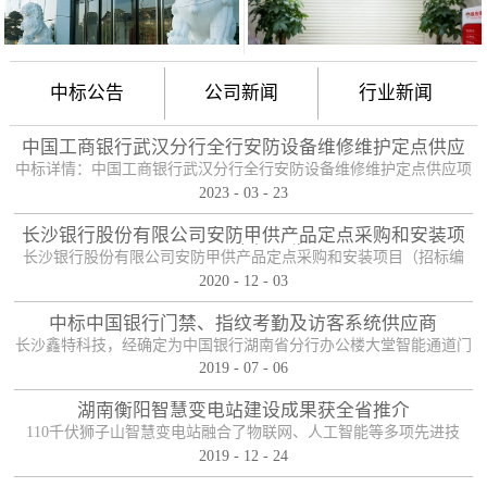
中标公告
公司新闻
行业新闻
中国工商银行武汉分行全行安防设备维修维护定点供应
项目
中标详情：中国工商银行武汉分行全行安防设备维修维护定点供应项
2023
-
03
-
23
目（项目编号：HBZTH-FW-2022-106），于2023年2月3日以公开招
标的方式进行了开标及评标工作。经评审小组评定，采购人确认，确
长沙银行股份有限公司安防甲供产品定点采购和安装项
定贵单位为本项目2包的入围供应商。中标产品：防护舱
目——中标公告
长沙银行股份有限公司安防甲供产品定点采购和安装项目（招标编
2020
-
12
-
03
号：0646-204HNGL500）评标工作已经结束，经评标委员会认真评
定，评标结果以上网公示，确定长沙鑫特科技有限公司为该项目包一
中标中国银行门禁、指纹考勤及访客系统供应商
的中标人。包一采购内容为：1、甲级木质防火门；2、防尾随联动互
长沙鑫特科技，经确定为中国银行湖南省分行办公楼大堂智能通道门
锁安全门；3、自助银行安全防护门；4、甲级防盗安全门（优质
2019
-
07
-
06
禁、指纹考勤、访客系统采购项目供应商。门禁指纹考勤系统
钢）；5、钢化玻璃自动感应门、防砸玻璃自动感应，和电机；6、银
湖南衡阳智慧变电站建设成果获全省推介
行专用防盗卷帘门（含电机、控...
110千伏狮子山智慧变电站融合了物联网、人工智能等多项先进技
2019
-
12
-
24
术，是设备侧电力物联网建设在专业领域的最佳实践。”近日，国网
湖南省电力有限公司在衡阳召开基于泛在电力物联网智慧变电站建设