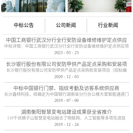
中标公告
公司新闻
行业新闻
中国工商银行武汉分行全行安防设备维修维护定点供应
项目
中标详情：中国工商银行武汉分行全行安防设备维修维护定点供应项
2023
-
03
-
23
目（项目编号：HBZTH-FW-2022-106），于2023年2月3日以公开招
标的方式进行了开标及评标工作。经评审小组评定，采购人确认，确
长沙银行股份有限公司安防甲供产品定点采购和安装项
定贵单位为本项目2包的入围供应商。中标产品：防护舱
目——中标公告
长沙银行股份有限公司安防甲供产品定点采购和安装项目（招标编
2020
-
12
-
03
号：0646-204HNGL500）评标工作已经结束，经评标委员会认真评
定，评标结果以上网公示，确定长沙鑫特科技有限公司为该项目包一
中标中国银行门禁、指纹考勤及访客系统供应商
的中标人。包一采购内容为：1、甲级木质防火门；2、防尾随联动互
长沙鑫特科技，经确定为中国银行湖南省分行办公楼大堂智能通道门
锁安全门；3、自助银行安全防护门；4、甲级防盗安全门（优质
2019
-
07
-
06
禁、指纹考勤、访客系统采购项目供应商。门禁指纹考勤系统
钢）；5、钢化玻璃自动感应门、防砸玻璃自动感应，和电机；6、银
湖南衡阳智慧变电站建设成果获全省推介
行专用防盗卷帘门（含电机、控...
110千伏狮子山智慧变电站融合了物联网、人工智能等多项先进技
2019
-
12
-
24
术，是设备侧电力物联网建设在专业领域的最佳实践。”近日，国网
湖南省电力有限公司在衡阳召开基于泛在电力物联网智慧变电站建设