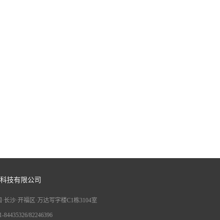
科技有限公司
·长沙·开福区·万达写字楼C1栋3104室
84435326/82246396