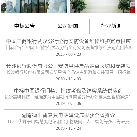
中标公告
公司新闻
行业新闻
中国工商银行武汉分行全行安防设备维修维护定点供应
项目
中标详情：中国工商银行武汉分行全行安防设备维修维护定点供应项
2023
-
03
-
23
目（项目编号：HBZTH-FW-2022-106），于2023年2月3日以公开招
标的方式进行了开标及评标工作。经评审小组评定，采购人确认，确
长沙银行股份有限公司安防甲供产品定点采购和安装项
定贵单位为本项目2包的入围供应商。中标产品：防护舱
目——中标公告
长沙银行股份有限公司安防甲供产品定点采购和安装项目（招标编
2020
-
12
-
03
号：0646-204HNGL500）评标工作已经结束，经评标委员会认真评
定，评标结果以上网公示，确定长沙鑫特科技有限公司为该项目包一
中标中国银行门禁、指纹考勤及访客系统供应商
的中标人。包一采购内容为：1、甲级木质防火门；2、防尾随联动互
长沙鑫特科技，经确定为中国银行湖南省分行办公楼大堂智能通道门
锁安全门；3、自助银行安全防护门；4、甲级防盗安全门（优质
2019
-
07
-
06
禁、指纹考勤、访客系统采购项目供应商。门禁指纹考勤系统
钢）；5、钢化玻璃自动感应门、防砸玻璃自动感应，和电机；6、银
湖南衡阳智慧变电站建设成果获全省推介
行专用防盗卷帘门（含电机、控...
110千伏狮子山智慧变电站融合了物联网、人工智能等多项先进技
2019
-
12
-
24
术，是设备侧电力物联网建设在专业领域的最佳实践。”近日，国网
湖南省电力有限公司在衡阳召开基于泛在电力物联网智慧变电站建设