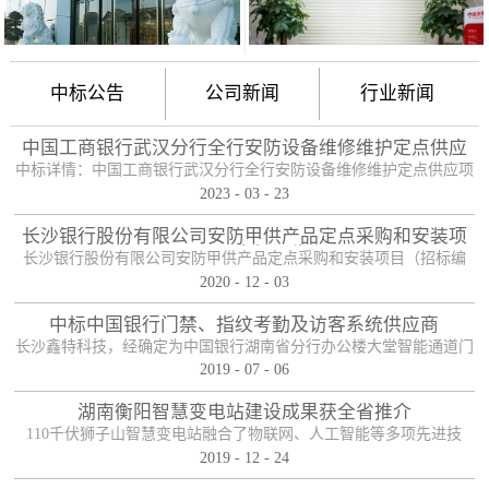
中标公告
公司新闻
行业新闻
中国工商银行武汉分行全行安防设备维修维护定点供应
项目
中标详情：中国工商银行武汉分行全行安防设备维修维护定点供应项
2023
-
03
-
23
目（项目编号：HBZTH-FW-2022-106），于2023年2月3日以公开招
标的方式进行了开标及评标工作。经评审小组评定，采购人确认，确
长沙银行股份有限公司安防甲供产品定点采购和安装项
定贵单位为本项目2包的入围供应商。中标产品：防护舱
目——中标公告
长沙银行股份有限公司安防甲供产品定点采购和安装项目（招标编
2020
-
12
-
03
号：0646-204HNGL500）评标工作已经结束，经评标委员会认真评
定，评标结果以上网公示，确定长沙鑫特科技有限公司为该项目包一
中标中国银行门禁、指纹考勤及访客系统供应商
的中标人。包一采购内容为：1、甲级木质防火门；2、防尾随联动互
长沙鑫特科技，经确定为中国银行湖南省分行办公楼大堂智能通道门
锁安全门；3、自助银行安全防护门；4、甲级防盗安全门（优质
2019
-
07
-
06
禁、指纹考勤、访客系统采购项目供应商。门禁指纹考勤系统
钢）；5、钢化玻璃自动感应门、防砸玻璃自动感应，和电机；6、银
湖南衡阳智慧变电站建设成果获全省推介
行专用防盗卷帘门（含电机、控...
110千伏狮子山智慧变电站融合了物联网、人工智能等多项先进技
2019
-
12
-
24
术，是设备侧电力物联网建设在专业领域的最佳实践。”近日，国网
湖南省电力有限公司在衡阳召开基于泛在电力物联网智慧变电站建设