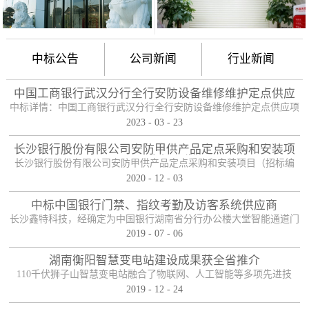
中标公告
公司新闻
行业新闻
中国工商银行武汉分行全行安防设备维修维护定点供应
项目
中标详情：中国工商银行武汉分行全行安防设备维修维护定点供应项
2023
-
03
-
23
目（项目编号：HBZTH-FW-2022-106），于2023年2月3日以公开招
标的方式进行了开标及评标工作。经评审小组评定，采购人确认，确
长沙银行股份有限公司安防甲供产品定点采购和安装项
定贵单位为本项目2包的入围供应商。中标产品：防护舱
目——中标公告
长沙银行股份有限公司安防甲供产品定点采购和安装项目（招标编
2020
-
12
-
03
号：0646-204HNGL500）评标工作已经结束，经评标委员会认真评
定，评标结果以上网公示，确定长沙鑫特科技有限公司为该项目包一
中标中国银行门禁、指纹考勤及访客系统供应商
的中标人。包一采购内容为：1、甲级木质防火门；2、防尾随联动互
长沙鑫特科技，经确定为中国银行湖南省分行办公楼大堂智能通道门
锁安全门；3、自助银行安全防护门；4、甲级防盗安全门（优质
2019
-
07
-
06
禁、指纹考勤、访客系统采购项目供应商。门禁指纹考勤系统
钢）；5、钢化玻璃自动感应门、防砸玻璃自动感应，和电机；6、银
湖南衡阳智慧变电站建设成果获全省推介
行专用防盗卷帘门（含电机、控...
110千伏狮子山智慧变电站融合了物联网、人工智能等多项先进技
2019
-
12
-
24
术，是设备侧电力物联网建设在专业领域的最佳实践。”近日，国网
湖南省电力有限公司在衡阳召开基于泛在电力物联网智慧变电站建设