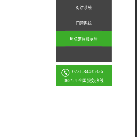
对讲系统
门禁系统
斑点猫智能家居
0731-84435326
365*24 全国服务热线