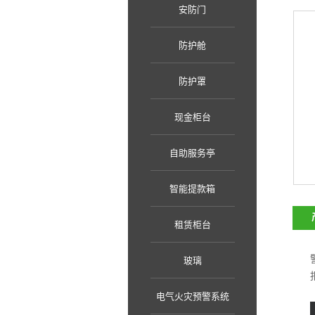
安防门
防护舱
防护罩
现金柜台
自助服务亭
智能提款箱
租赁柜台
玻璃
电气火灾预警系统