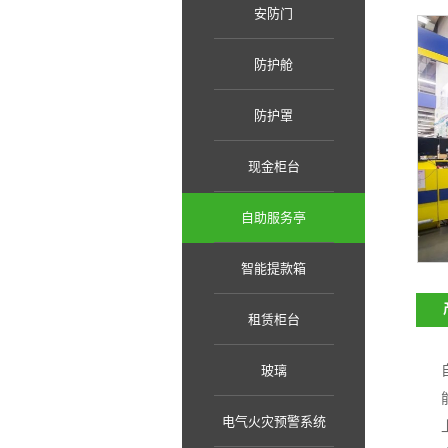
安防门
防护舱
防护罩
现金柜台
自助服务亭
智能提款箱
租赁柜台
玻璃
电气火灾预警系统