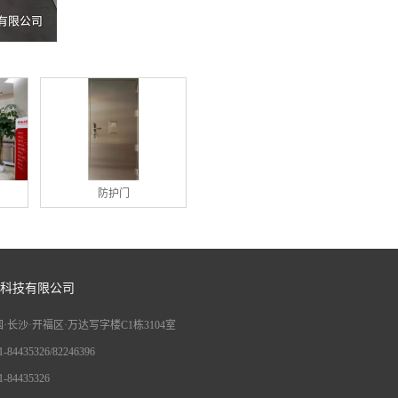
防护门
科技有限公司
·长沙·开福区·万达写字楼C1栋3104室
84435326/82246396
84435326