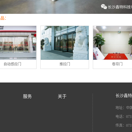
产品：
自动感应门
推拉门
卷帘门
长沙鑫特
服务
关于
地址：中国
电话：0731-
传真：0731-