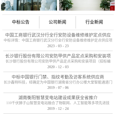
中标公告
公司新闻
行业新闻
中国工商银行武汉分行全行安防设备维修维护定点供应
项目
中标详情：中国工商银行武汉分行全行安防设备维修维护定点供应项
2023
-
03
-
23
目（项目编号：HBZTH-FW-2022-106），于2023年2月3日以公开招
标的方式进行了开标及评标工作。经评审小组评定，采购人确认，确
长沙银行股份有限公司安防甲供产品定点采购和安装项
定贵单位为本项目2包的入围供应商。中标产品：防护舱
目——中标公告
长沙银行股份有限公司安防甲供产品定点采购和安装项目（招标编
2020
-
12
-
03
号：0646-204HNGL500）评标工作已经结束，经评标委员会认真评
定，评标结果以上网公示，确定长沙鑫特科技有限公司为该项目包一
中标中国银行门禁、指纹考勤及访客系统供应商
的中标人。包一采购内容为：1、甲级木质防火门；2、防尾随联动互
长沙鑫特科技，经确定为中国银行湖南省分行办公楼大堂智能通道门
锁安全门；3、自助银行安全防护门；4、甲级防盗安全门（优质
2019
-
07
-
06
禁、指纹考勤、访客系统采购项目供应商。门禁指纹考勤系统
钢）；5、钢化玻璃自动感应门、防砸玻璃自动感应，和电机；6、银
湖南衡阳智慧变电站建设成果获全省推介
行专用防盗卷帘门（含电机、控...
110千伏狮子山智慧变电站融合了物联网、人工智能等多项先进技
2019
-
12
-
24
术，是设备侧电力物联网建设在专业领域的最佳实践。”近日，国网
湖南省电力有限公司在衡阳召开基于泛在电力物联网智慧变电站建设