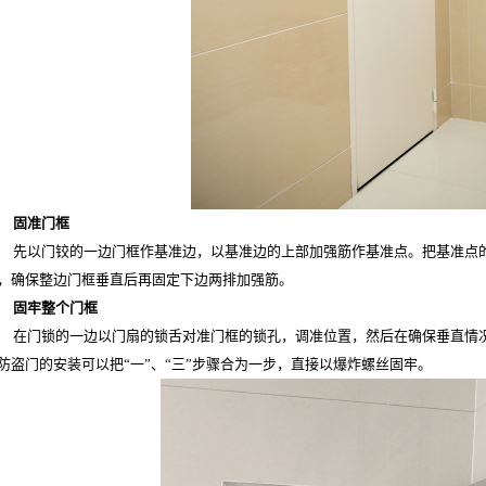
固准门框
先以门铰的一边门框作基准边，以基准边的上部加强筋作基准点。把基准点
，确保整边门框垂直后再固定下边两排加强筋。
固牢整个门框
在门锁的一边以门扇的锁舌对准门框的锁孔，调准位置，然后在确保垂直情
防盗门的安装可以把
“一”、“三”步骤合为一步，直接以爆炸螺丝固牢。