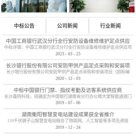
中标公告
公司新闻
行业新闻
中国工商银行武汉分行全行安防设备维修维护定点供应
项目
中标详情：中国工商银行武汉分行全行安防设备维修维护定点供应项
2023
-
03
-
23
目（项目编号：HBZTH-FW-2022-106），于2023年2月3日以公开招
标的方式进行了开标及评标工作。经评审小组评定，采购人确认，确
长沙银行股份有限公司安防甲供产品定点采购和安装项
定贵单位为本项目2包的入围供应商。中标产品：防护舱
目——中标公告
长沙银行股份有限公司安防甲供产品定点采购和安装项目（招标编
2020
-
12
-
03
号：0646-204HNGL500）评标工作已经结束，经评标委员会认真评
定，评标结果以上网公示，确定长沙鑫特科技有限公司为该项目包一
中标中国银行门禁、指纹考勤及访客系统供应商
的中标人。包一采购内容为：1、甲级木质防火门；2、防尾随联动互
长沙鑫特科技，经确定为中国银行湖南省分行办公楼大堂智能通道门
锁安全门；3、自助银行安全防护门；4、甲级防盗安全门（优质
2019
-
07
-
06
禁、指纹考勤、访客系统采购项目供应商。门禁指纹考勤系统
钢）；5、钢化玻璃自动感应门、防砸玻璃自动感应，和电机；6、银
湖南衡阳智慧变电站建设成果获全省推介
行专用防盗卷帘门（含电机、控...
110千伏狮子山智慧变电站融合了物联网、人工智能等多项先进技
2019
-
12
-
24
术，是设备侧电力物联网建设在专业领域的最佳实践。”近日，国网
湖南省电力有限公司在衡阳召开基于泛在电力物联网智慧变电站建设