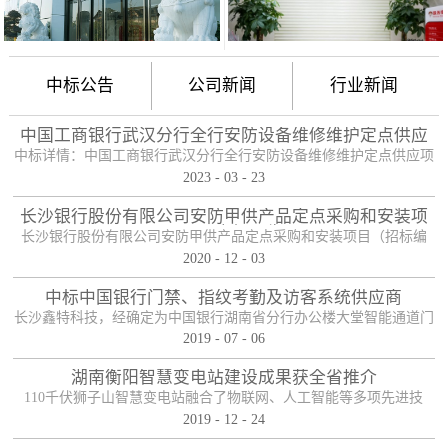
中标公告
公司新闻
行业新闻
中国工商银行武汉分行全行安防设备维修维护定点供应
项目
中标详情：中国工商银行武汉分行全行安防设备维修维护定点供应项
2023
-
03
-
23
目（项目编号：HBZTH-FW-2022-106），于2023年2月3日以公开招
标的方式进行了开标及评标工作。经评审小组评定，采购人确认，确
长沙银行股份有限公司安防甲供产品定点采购和安装项
定贵单位为本项目2包的入围供应商。中标产品：防护舱
目——中标公告
长沙银行股份有限公司安防甲供产品定点采购和安装项目（招标编
2020
-
12
-
03
号：0646-204HNGL500）评标工作已经结束，经评标委员会认真评
定，评标结果以上网公示，确定长沙鑫特科技有限公司为该项目包一
中标中国银行门禁、指纹考勤及访客系统供应商
的中标人。包一采购内容为：1、甲级木质防火门；2、防尾随联动互
长沙鑫特科技，经确定为中国银行湖南省分行办公楼大堂智能通道门
锁安全门；3、自助银行安全防护门；4、甲级防盗安全门（优质
2019
-
07
-
06
禁、指纹考勤、访客系统采购项目供应商。门禁指纹考勤系统
钢）；5、钢化玻璃自动感应门、防砸玻璃自动感应，和电机；6、银
湖南衡阳智慧变电站建设成果获全省推介
行专用防盗卷帘门（含电机、控...
110千伏狮子山智慧变电站融合了物联网、人工智能等多项先进技
2019
-
12
-
24
术，是设备侧电力物联网建设在专业领域的最佳实践。”近日，国网
湖南省电力有限公司在衡阳召开基于泛在电力物联网智慧变电站建设