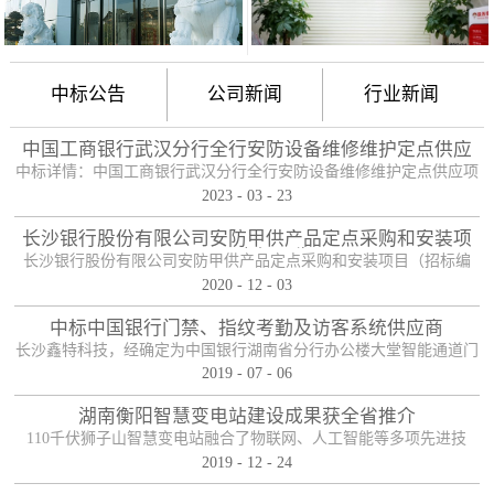
中标公告
公司新闻
行业新闻
中国工商银行武汉分行全行安防设备维修维护定点供应
项目
中标详情：中国工商银行武汉分行全行安防设备维修维护定点供应项
2023
-
03
-
23
目（项目编号：HBZTH-FW-2022-106），于2023年2月3日以公开招
标的方式进行了开标及评标工作。经评审小组评定，采购人确认，确
长沙银行股份有限公司安防甲供产品定点采购和安装项
定贵单位为本项目2包的入围供应商。中标产品：防护舱
目——中标公告
长沙银行股份有限公司安防甲供产品定点采购和安装项目（招标编
2020
-
12
-
03
号：0646-204HNGL500）评标工作已经结束，经评标委员会认真评
定，评标结果以上网公示，确定长沙鑫特科技有限公司为该项目包一
中标中国银行门禁、指纹考勤及访客系统供应商
的中标人。包一采购内容为：1、甲级木质防火门；2、防尾随联动互
长沙鑫特科技，经确定为中国银行湖南省分行办公楼大堂智能通道门
锁安全门；3、自助银行安全防护门；4、甲级防盗安全门（优质
2019
-
07
-
06
禁、指纹考勤、访客系统采购项目供应商。门禁指纹考勤系统
钢）；5、钢化玻璃自动感应门、防砸玻璃自动感应，和电机；6、银
湖南衡阳智慧变电站建设成果获全省推介
行专用防盗卷帘门（含电机、控...
110千伏狮子山智慧变电站融合了物联网、人工智能等多项先进技
2019
-
12
-
24
术，是设备侧电力物联网建设在专业领域的最佳实践。”近日，国网
湖南省电力有限公司在衡阳召开基于泛在电力物联网智慧变电站建设