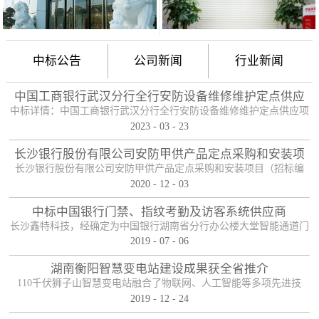
中标公告
公司新闻
行业新闻
中国工商银行武汉分行全行安防设备维修维护定点供应
项目
中标详情：中国工商银行武汉分行全行安防设备维修维护定点供应项
2023
-
03
-
23
目（项目编号：HBZTH-FW-2022-106），于2023年2月3日以公开招
标的方式进行了开标及评标工作。经评审小组评定，采购人确认，确
长沙银行股份有限公司安防甲供产品定点采购和安装项
定贵单位为本项目2包的入围供应商。中标产品：防护舱
目——中标公告
长沙银行股份有限公司安防甲供产品定点采购和安装项目（招标编
2020
-
12
-
03
号：0646-204HNGL500）评标工作已经结束，经评标委员会认真评
定，评标结果以上网公示，确定长沙鑫特科技有限公司为该项目包一
中标中国银行门禁、指纹考勤及访客系统供应商
的中标人。包一采购内容为：1、甲级木质防火门；2、防尾随联动互
长沙鑫特科技，经确定为中国银行湖南省分行办公楼大堂智能通道门
锁安全门；3、自助银行安全防护门；4、甲级防盗安全门（优质
2019
-
07
-
06
禁、指纹考勤、访客系统采购项目供应商。门禁指纹考勤系统
钢）；5、钢化玻璃自动感应门、防砸玻璃自动感应，和电机；6、银
湖南衡阳智慧变电站建设成果获全省推介
行专用防盗卷帘门（含电机、控...
110千伏狮子山智慧变电站融合了物联网、人工智能等多项先进技
2019
-
12
-
24
术，是设备侧电力物联网建设在专业领域的最佳实践。”近日，国网
湖南省电力有限公司在衡阳召开基于泛在电力物联网智慧变电站建设