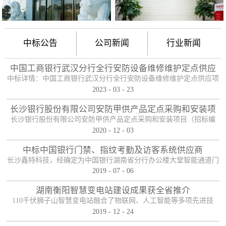
中标公告
公司新闻
行业新闻
中国工商银行武汉分行全行安防设备维修维护定点供应
项目
中标详情：中国工商银行武汉分行全行安防设备维修维护定点供应项
2023
-
03
-
23
目（项目编号：HBZTH-FW-2022-106），于2023年2月3日以公开招
标的方式进行了开标及评标工作。经评审小组评定，采购人确认，确
长沙银行股份有限公司安防甲供产品定点采购和安装项
定贵单位为本项目2包的入围供应商。中标产品：防护舱
目——中标公告
长沙银行股份有限公司安防甲供产品定点采购和安装项目（招标编
2020
-
12
-
03
号：0646-204HNGL500）评标工作已经结束，经评标委员会认真评
定，评标结果以上网公示，确定长沙鑫特科技有限公司为该项目包一
中标中国银行门禁、指纹考勤及访客系统供应商
的中标人。包一采购内容为：1、甲级木质防火门；2、防尾随联动互
长沙鑫特科技，经确定为中国银行湖南省分行办公楼大堂智能通道门
锁安全门；3、自助银行安全防护门；4、甲级防盗安全门（优质
2019
-
07
-
06
禁、指纹考勤、访客系统采购项目供应商。门禁指纹考勤系统
钢）；5、钢化玻璃自动感应门、防砸玻璃自动感应，和电机；6、银
湖南衡阳智慧变电站建设成果获全省推介
行专用防盗卷帘门（含电机、控...
110千伏狮子山智慧变电站融合了物联网、人工智能等多项先进技
2019
-
12
-
24
术，是设备侧电力物联网建设在专业领域的最佳实践。”近日，国网
湖南省电力有限公司在衡阳召开基于泛在电力物联网智慧变电站建设