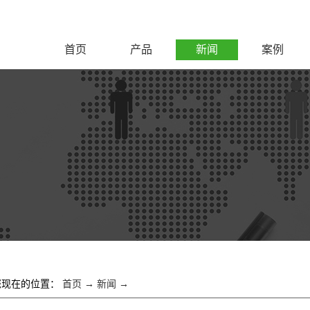
首页
产品
新闻
案例
您现在的位置：
首页
→
新闻
→