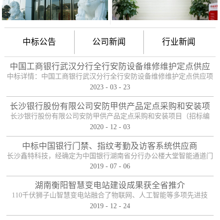
中标公告
公司新闻
行业新闻
中国工商银行武汉分行全行安防设备维修维护定点供应
项目
中标详情：中国工商银行武汉分行全行安防设备维修维护定点供应项
2023
-
03
-
23
目（项目编号：HBZTH-FW-2022-106），于2023年2月3日以公开招
标的方式进行了开标及评标工作。经评审小组评定，采购人确认，确
长沙银行股份有限公司安防甲供产品定点采购和安装项
定贵单位为本项目2包的入围供应商。中标产品：防护舱
目——中标公告
长沙银行股份有限公司安防甲供产品定点采购和安装项目（招标编
2020
-
12
-
03
号：0646-204HNGL500）评标工作已经结束，经评标委员会认真评
定，评标结果以上网公示，确定长沙鑫特科技有限公司为该项目包一
中标中国银行门禁、指纹考勤及访客系统供应商
的中标人。包一采购内容为：1、甲级木质防火门；2、防尾随联动互
长沙鑫特科技，经确定为中国银行湖南省分行办公楼大堂智能通道门
锁安全门；3、自助银行安全防护门；4、甲级防盗安全门（优质
2019
-
07
-
06
禁、指纹考勤、访客系统采购项目供应商。门禁指纹考勤系统
钢）；5、钢化玻璃自动感应门、防砸玻璃自动感应，和电机；6、银
湖南衡阳智慧变电站建设成果获全省推介
行专用防盗卷帘门（含电机、控...
110千伏狮子山智慧变电站融合了物联网、人工智能等多项先进技
2019
-
12
-
24
术，是设备侧电力物联网建设在专业领域的最佳实践。”近日，国网
湖南省电力有限公司在衡阳召开基于泛在电力物联网智慧变电站建设