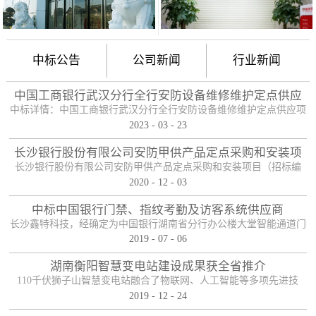
中标公告
公司新闻
行业新闻
中国工商银行武汉分行全行安防设备维修维护定点供应
项目
中标详情：中国工商银行武汉分行全行安防设备维修维护定点供应项
2023
-
03
-
23
目（项目编号：HBZTH-FW-2022-106），于2023年2月3日以公开招
标的方式进行了开标及评标工作。经评审小组评定，采购人确认，确
长沙银行股份有限公司安防甲供产品定点采购和安装项
定贵单位为本项目2包的入围供应商。中标产品：防护舱
目——中标公告
长沙银行股份有限公司安防甲供产品定点采购和安装项目（招标编
2020
-
12
-
03
号：0646-204HNGL500）评标工作已经结束，经评标委员会认真评
定，评标结果以上网公示，确定长沙鑫特科技有限公司为该项目包一
中标中国银行门禁、指纹考勤及访客系统供应商
的中标人。包一采购内容为：1、甲级木质防火门；2、防尾随联动互
长沙鑫特科技，经确定为中国银行湖南省分行办公楼大堂智能通道门
锁安全门；3、自助银行安全防护门；4、甲级防盗安全门（优质
2019
-
07
-
06
禁、指纹考勤、访客系统采购项目供应商。门禁指纹考勤系统
钢）；5、钢化玻璃自动感应门、防砸玻璃自动感应，和电机；6、银
湖南衡阳智慧变电站建设成果获全省推介
行专用防盗卷帘门（含电机、控...
110千伏狮子山智慧变电站融合了物联网、人工智能等多项先进技
2019
-
12
-
24
术，是设备侧电力物联网建设在专业领域的最佳实践。”近日，国网
湖南省电力有限公司在衡阳召开基于泛在电力物联网智慧变电站建设