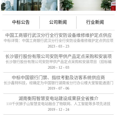
中标公告
公司新闻
行业新闻
中国工商银行武汉分行全行安防设备维修维护定点供应
项目
中标详情：中国工商银行武汉分行全行安防设备维修维护定点供应项
2023
-
03
-
23
目（项目编号：HBZTH-FW-2022-106），于2023年2月3日以公开招
标的方式进行了开标及评标工作。经评审小组评定，采购人确认，确
长沙银行股份有限公司安防甲供产品定点采购和安装项
定贵单位为本项目2包的入围供应商。中标产品：防护舱
目——中标公告
长沙银行股份有限公司安防甲供产品定点采购和安装项目（招标编
2020
-
12
-
03
号：0646-204HNGL500）评标工作已经结束，经评标委员会认真评
定，评标结果以上网公示，确定长沙鑫特科技有限公司为该项目包一
中标中国银行门禁、指纹考勤及访客系统供应商
的中标人。包一采购内容为：1、甲级木质防火门；2、防尾随联动互
长沙鑫特科技，经确定为中国银行湖南省分行办公楼大堂智能通道门
锁安全门；3、自助银行安全防护门；4、甲级防盗安全门（优质
2019
-
07
-
06
禁、指纹考勤、访客系统采购项目供应商。门禁指纹考勤系统
钢）；5、钢化玻璃自动感应门、防砸玻璃自动感应，和电机；6、银
湖南衡阳智慧变电站建设成果获全省推介
行专用防盗卷帘门（含电机、控...
110千伏狮子山智慧变电站融合了物联网、人工智能等多项先进技
2019
-
12
-
24
术，是设备侧电力物联网建设在专业领域的最佳实践。”近日，国网
湖南省电力有限公司在衡阳召开基于泛在电力物联网智慧变电站建设