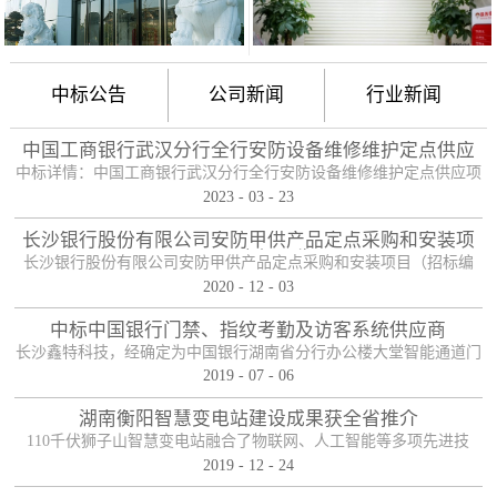
中标公告
公司新闻
行业新闻
中国工商银行武汉分行全行安防设备维修维护定点供应
项目
中标详情：中国工商银行武汉分行全行安防设备维修维护定点供应项
2023
-
03
-
23
目（项目编号：HBZTH-FW-2022-106），于2023年2月3日以公开招
标的方式进行了开标及评标工作。经评审小组评定，采购人确认，确
长沙银行股份有限公司安防甲供产品定点采购和安装项
定贵单位为本项目2包的入围供应商。中标产品：防护舱
目——中标公告
长沙银行股份有限公司安防甲供产品定点采购和安装项目（招标编
2020
-
12
-
03
号：0646-204HNGL500）评标工作已经结束，经评标委员会认真评
定，评标结果以上网公示，确定长沙鑫特科技有限公司为该项目包一
中标中国银行门禁、指纹考勤及访客系统供应商
的中标人。包一采购内容为：1、甲级木质防火门；2、防尾随联动互
长沙鑫特科技，经确定为中国银行湖南省分行办公楼大堂智能通道门
锁安全门；3、自助银行安全防护门；4、甲级防盗安全门（优质
2019
-
07
-
06
禁、指纹考勤、访客系统采购项目供应商。门禁指纹考勤系统
钢）；5、钢化玻璃自动感应门、防砸玻璃自动感应，和电机；6、银
湖南衡阳智慧变电站建设成果获全省推介
行专用防盗卷帘门（含电机、控...
110千伏狮子山智慧变电站融合了物联网、人工智能等多项先进技
2019
-
12
-
24
术，是设备侧电力物联网建设在专业领域的最佳实践。”近日，国网
湖南省电力有限公司在衡阳召开基于泛在电力物联网智慧变电站建设