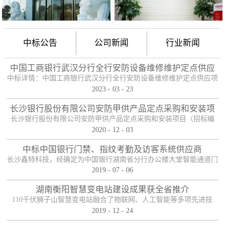
中标公告
公司新闻
行业新闻
中国工商银行武汉分行全行安防设备维修维护定点供应
项目
中标详情：中国工商银行武汉分行全行安防设备维修维护定点供应项
2023
-
03
-
23
目（项目编号：HBZTH-FW-2022-106），于2023年2月3日以公开招
标的方式进行了开标及评标工作。经评审小组评定，采购人确认，确
长沙银行股份有限公司安防甲供产品定点采购和安装项
定贵单位为本项目2包的入围供应商。中标产品：防护舱
目——中标公告
长沙银行股份有限公司安防甲供产品定点采购和安装项目（招标编
2020
-
12
-
03
号：0646-204HNGL500）评标工作已经结束，经评标委员会认真评
定，评标结果以上网公示，确定长沙鑫特科技有限公司为该项目包一
中标中国银行门禁、指纹考勤及访客系统供应商
的中标人。包一采购内容为：1、甲级木质防火门；2、防尾随联动互
长沙鑫特科技，经确定为中国银行湖南省分行办公楼大堂智能通道门
锁安全门；3、自助银行安全防护门；4、甲级防盗安全门（优质
2019
-
07
-
06
禁、指纹考勤、访客系统采购项目供应商。门禁指纹考勤系统
钢）；5、钢化玻璃自动感应门、防砸玻璃自动感应，和电机；6、银
湖南衡阳智慧变电站建设成果获全省推介
行专用防盗卷帘门（含电机、控...
110千伏狮子山智慧变电站融合了物联网、人工智能等多项先进技
2019
-
12
-
24
术，是设备侧电力物联网建设在专业领域的最佳实践。”近日，国网
湖南省电力有限公司在衡阳召开基于泛在电力物联网智慧变电站建设