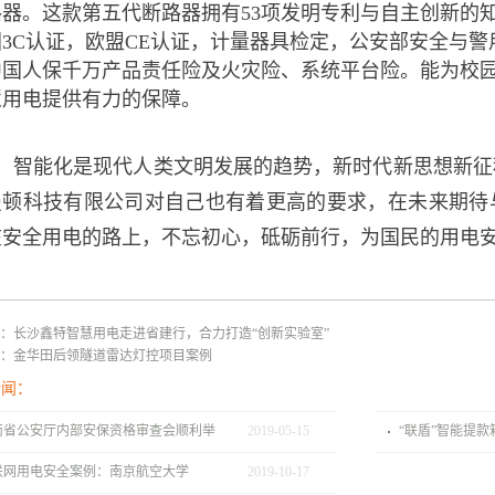
路器。这款第五代断路器拥有53项发明专利与自主创新的
国3C认证，欧盟CE认证，计量器具检定，公安部安全与
中国人保千万产品责任险及火灾险、系统平台险。能为校
慧用电提供有力的保障。
智能化是现代人类文明发展的趋势，新时代新思想新征
曼顿科技有限公司对自己也有着更高的要求，在未来期待
在安全用电的路上，不忘初心，砥砺前行，为国民的用电
：
长沙鑫特智慧用电走进省建行，合力打造“创新实验室”
：
金华田后领隧道雷达灯控项目案例
新闻：
南省公安厅内部安保资格审查会顺利举
2019
-
05
-
15
“联盾”智能提
联网用电安全案例：南京航空大学
2019
-
10
-
17