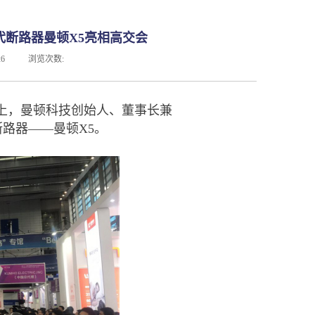
代断路器曼顿X5亮相高交会
26
浏览次数:
上，曼顿科技创始人、董事长兼
路器——曼顿X5。