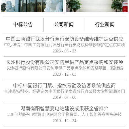
中标公告
公司新闻
行业新闻
中国工商银行武汉分行全行安防设备维修维护定点供应
项目
中标详情：中国工商银行武汉分行全行安防设备维修维护定点供应项
2023
-
03
-
23
目（项目编号：HBZTH-FW-2022-106），于2023年2月3日以公开招
标的方式进行了开标及评标工作。经评审小组评定，采购人确认，确
长沙银行股份有限公司安防甲供产品定点采购和安装项
定贵单位为本项目2包的入围供应商。中标产品：防护舱
目——中标公告
长沙银行股份有限公司安防甲供产品定点采购和安装项目（招标编
2020
-
12
-
03
号：0646-204HNGL500）评标工作已经结束，经评标委员会认真评
定，评标结果以上网公示，确定长沙鑫特科技有限公司为该项目包一
中标中国银行门禁、指纹考勤及访客系统供应商
的中标人。包一采购内容为：1、甲级木质防火门；2、防尾随联动互
长沙鑫特科技，经确定为中国银行湖南省分行办公楼大堂智能通道门
锁安全门；3、自助银行安全防护门；4、甲级防盗安全门（优质
2019
-
07
-
06
禁、指纹考勤、访客系统采购项目供应商。门禁指纹考勤系统
钢）；5、钢化玻璃自动感应门、防砸玻璃自动感应，和电机；6、银
湖南衡阳智慧变电站建设成果获全省推介
行专用防盗卷帘门（含电机、控...
110千伏狮子山智慧变电站融合了物联网、人工智能等多项先进技
2019
-
12
-
24
术，是设备侧电力物联网建设在专业领域的最佳实践。”近日，国网
湖南省电力有限公司在衡阳召开基于泛在电力物联网智慧变电站建设