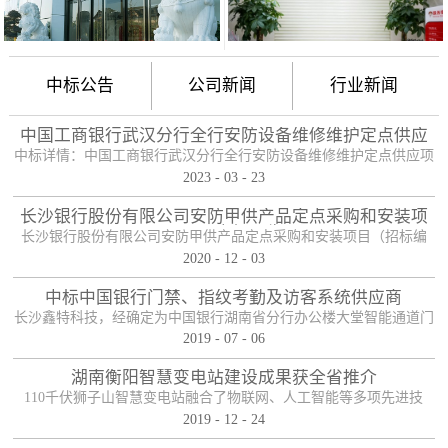
中标公告
公司新闻
行业新闻
中国工商银行武汉分行全行安防设备维修维护定点供应
项目
中标详情：中国工商银行武汉分行全行安防设备维修维护定点供应项
2023
-
03
-
23
目（项目编号：HBZTH-FW-2022-106），于2023年2月3日以公开招
标的方式进行了开标及评标工作。经评审小组评定，采购人确认，确
长沙银行股份有限公司安防甲供产品定点采购和安装项
定贵单位为本项目2包的入围供应商。中标产品：防护舱
目——中标公告
长沙银行股份有限公司安防甲供产品定点采购和安装项目（招标编
2020
-
12
-
03
号：0646-204HNGL500）评标工作已经结束，经评标委员会认真评
定，评标结果以上网公示，确定长沙鑫特科技有限公司为该项目包一
中标中国银行门禁、指纹考勤及访客系统供应商
的中标人。包一采购内容为：1、甲级木质防火门；2、防尾随联动互
长沙鑫特科技，经确定为中国银行湖南省分行办公楼大堂智能通道门
锁安全门；3、自助银行安全防护门；4、甲级防盗安全门（优质
2019
-
07
-
06
禁、指纹考勤、访客系统采购项目供应商。门禁指纹考勤系统
钢）；5、钢化玻璃自动感应门、防砸玻璃自动感应，和电机；6、银
湖南衡阳智慧变电站建设成果获全省推介
行专用防盗卷帘门（含电机、控...
110千伏狮子山智慧变电站融合了物联网、人工智能等多项先进技
2019
-
12
-
24
术，是设备侧电力物联网建设在专业领域的最佳实践。”近日，国网
湖南省电力有限公司在衡阳召开基于泛在电力物联网智慧变电站建设